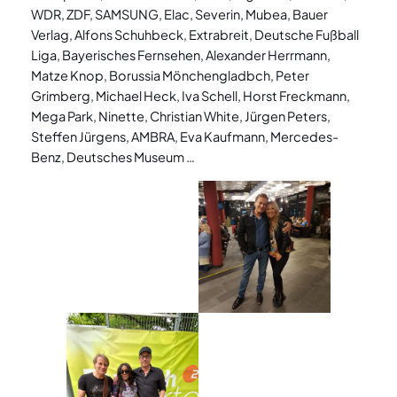
WDR, ZDF, SAMSUNG, Elac, Severin, Mubea, Bauer
Verlag, Alfons Schuhbeck, Extrabreit, Deutsche Fußball
Liga, Bayerisches Fernsehen, Alexander Herrmann,
Matze Knop, Borussia Mönchengladbch, Peter
Grimberg, Michael Heck, Iva Schell, Horst Freckmann,
Mega Park, Ninette, Christian White, Jürgen Peters,
Steffen Jürgens, AMBRA, Eva Kaufmann, Mercedes-
Benz, Deutsches Museum …