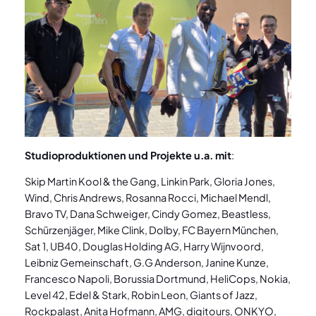
Studioproduktionen und Projekte u.a. mit
:
Skip Martin Kool & the Gang, Linkin Park, Gloria Jones,
Wind, Chris Andrews, Rosanna Rocci, Michael Mendl,
Bravo TV, Dana Schweiger, Cindy Gomez, Beastless,
Schürzenjäger, Mike Clink, Dolby, FC Bayern München,
Sat 1, UB40, Douglas Holding AG, Harry Wijnvoord,
Leibniz Gemeinschaft, G.G Anderson, Janine Kunze,
Francesco Napoli, Borussia Dortmund, HeliCops, Nokia,
Level 42, Edel & Stark, Robin Leon, Giants of Jazz,
Rockpalast, Anita Hofmann, AMG, digitours, ONKYO,