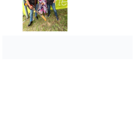
Modernste Technik für erstklassige
Produktionen mit Herz
prinzmedia steht für professionelle Produktionen im
Ruhrgebiet, die mit Leidenschaft und Präzision
entstehen. Das Tonstudio verbindet neueste
Technologien mit kreativem Know-how, um Musik,
Werbespots und Videos auf höchstem Niveau zu
realisieren. Unsere Werte basieren auf Qualität,